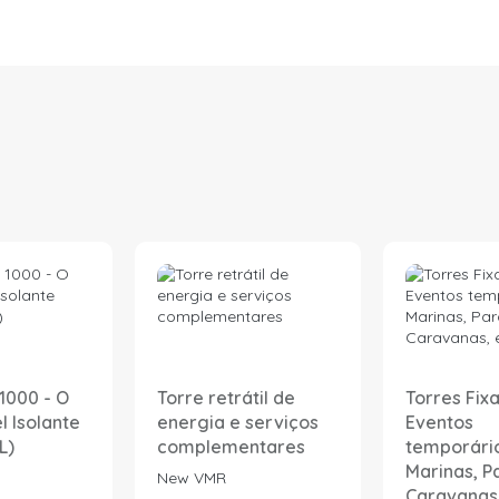
1000 - O
Torre retrátil de
Torres Fix
l Isolante
energia e serviços
Eventos
L)
complementares
temporário
Marinas, P
New VMR
Caravanas,