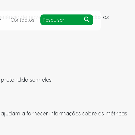
experiência de navegação e acesso a todas as
Contactos
a pretendida sem eles
s ajudam a fornecer informações sobre as métricas