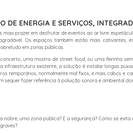
ÃO DE ENERGIA E SERVIÇOS, INTEGRA
 mais prazer em desfrutar de eventos ao ar livre: espetáculo
 agradável. Os espaços também estão mais cativantes, e
sobretudo em zonas públicas.
 concerto, uma mostra de street food, ou uma feirinha sema
 infraestrutura existente, a solução é instalar longas pux
dros temporários, normalmente mal fixos, e mais cabos e c
em sequer fazer referência à poluição sonora e ambiental d
a nobre, uma zona pública? E a segurança? Como se evita q
graves?