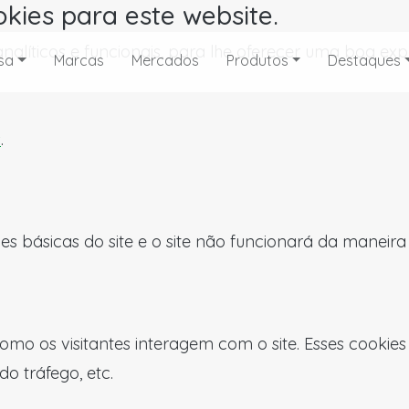
okies para este website.
, analíticos e funcionais, para lhe oferecer uma boa 
sa
Marcas
Mercados
Produtos
Destaques
s
.
es básicas do site e o site não funcionará da maneir
omo os visitantes interagem com o site. Esses cookie
do tráfego, etc.