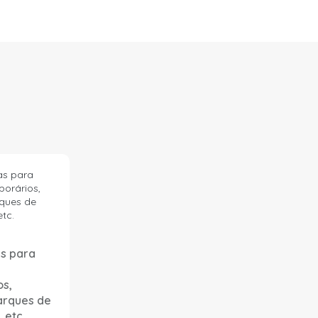
as para
s,
arques de
 etc.