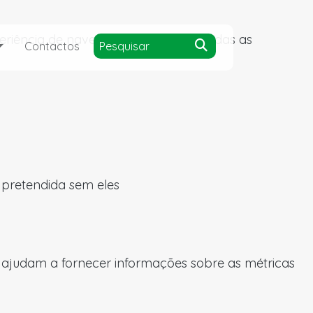
experiência de navegação e acesso a todas as
Contactos
a pretendida sem eles
s ajudam a fornecer informações sobre as métricas