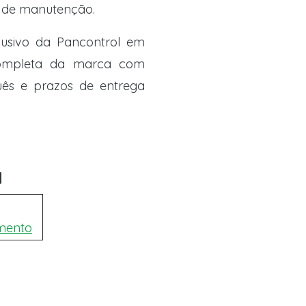
co de manutenção.
clusivo da Pancontrol em
 completa da marca com
uês e prazos de entrega
a
mento