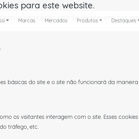
okies para este website.
, analíticos e funcionais, para lhe oferecer uma boa 
sa
Marcas
Mercados
Produtos
Destaques
s
.
es básicas do site e o site não funcionará da maneir
omo os visitantes interagem com o site. Esses cookie
do tráfego, etc.