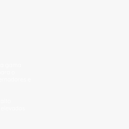
uma gama
para o
ternadores e
alto
 elevados