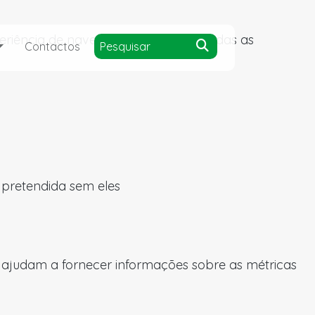
experiência de navegação e acesso a todas as
Contactos
a pretendida sem eles
s ajudam a fornecer informações sobre as métricas