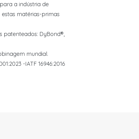
ara a indústria de
 estas matérias-primas
s patenteados: DyBond®,
obinagem mundial.
5001:2023 -IATF 16946:2016