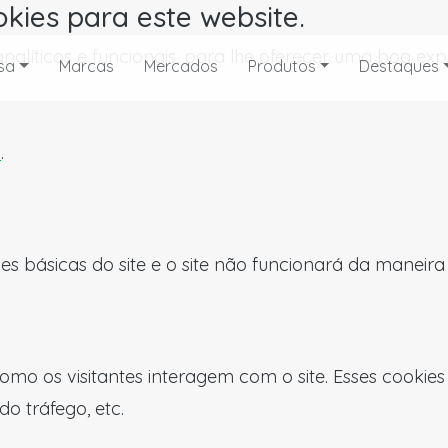
okies para este website.
, analíticos e funcionais, para lhe oferecer uma boa 
sa
Marcas
Mercados
Produtos
Destaques
s
.
es básicas do site e o site não funcionará da maneir
omo os visitantes interagem com o site. Esses cookie
do tráfego, etc.