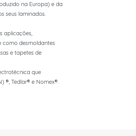
roduzido na Europa) e da
os seus laminados.
s aplicações,
bém como desmoldantes
nsas e tapetes de
lectrotécnica que
N) ®, Tedlar® e Nomex®.