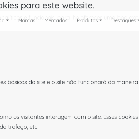
okies para este website.
, analíticos e funcionais, para lhe oferecer uma boa 
sa
Marcas
Mercados
Produtos
Destaques
s
.
es básicas do site e o site não funcionará da maneir
omo os visitantes interagem com o site. Esses cookie
do tráfego, etc.