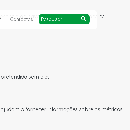
experiência de navegação e acesso a todas as
Contactos
a pretendida sem eles
s ajudam a fornecer informações sobre as métricas