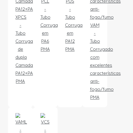
PCL
PUS
-
-
XPCS
Tubo
Tubo
-
Corrugado
Corrugado
VAM
Tubo
em
em
-
Corrugado
PA6
PA12
Tubo
de
PMA
PMA
Corrugado
dupla
com
Camada
excelentes
PA12+PA6
características
PMA
anti-
fogo/fumo
PMA