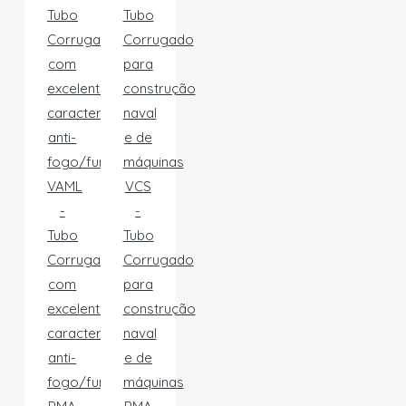
VAML
VCS
-
-
Tubo
Tubo
Corrugado
Corrugado
com
para
excelentes
construção
características
naval
anti-
e de
fogo/fumo
máquinas