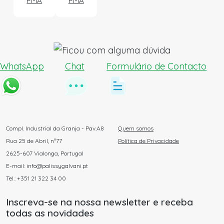
PMA
PMA
WhatsApp
Chat
Formulário de Contacto
Compl. Industrial da Granja - Pav.A8
Quem somos
Rua 25 de Abril, nº77
Política de Privacidade
2625-607 Vialonga, Portugal
E-mail: info@palissygalvani.pt
Tel.: +351 21 322 34 00
Inscreva-se na nossa newsletter e receba
todas as novidades