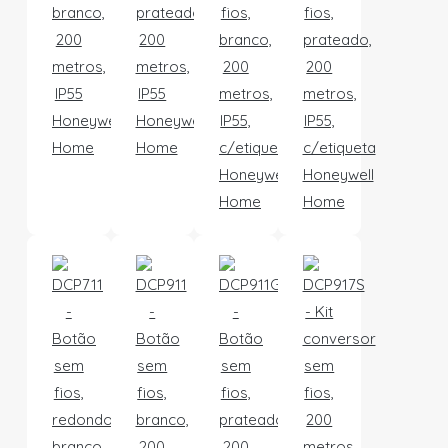
branco,
prateado,
fios,
fios,
200
200
branco,
prateado,
metros,
metros,
200
200
IP55
IP55
metros,
metros,
Honeywell
Honeywell
IP55,
IP55,
Home
Home
c/etiqueta
c/etiqueta
Honeywell
Honeywell
Home
Home