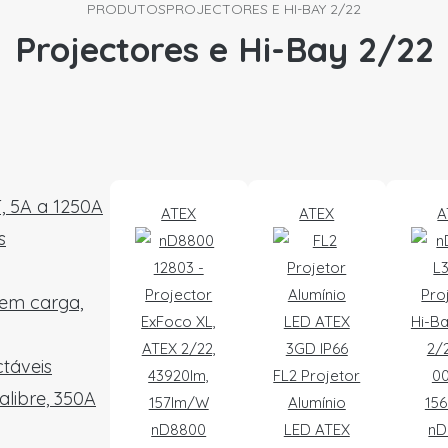
PRODUTOS
PROJECTORES E HI-BAY 2/22
Projectores e Hi-Bay 2/22
T, 5A a 1250A
ATEX
ATEX
A
s
 em carga,
táveis
FL2 Projetor
alibre, 350A
Alumínio
nD8800
LED ATEX
nD