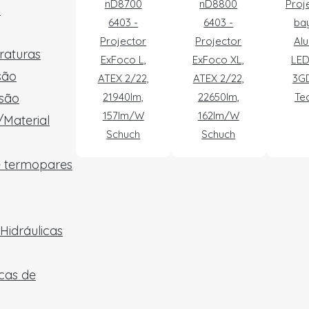
nD8700
nD8800
Proj
x
6403 -
6403 -
ba
Projector
Projector
Alu
raturas
ExFoco L,
ExFoco XL,
LED
são
ATEX 2/22,
ATEX 2/22,
3GD
são
21940lm,
22650lm,
Te
157lm/W
162lm/W
/Material
Schuch
Schuch
e termopares
Hidráulicas
cas de