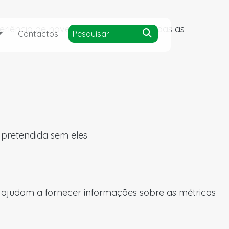
experiência de navegação e acesso a todas as
Contactos
a pretendida sem eles
s ajudam a fornecer informações sobre as métricas