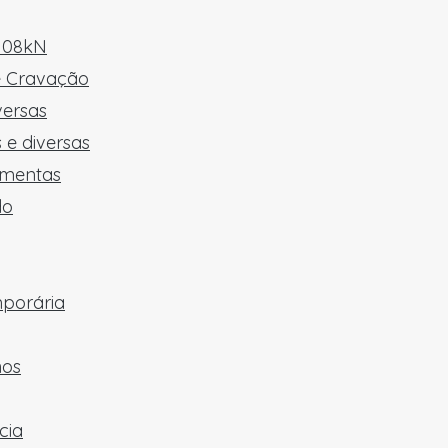
 108kN
e Cravação
versas
 e diversas
amentas
do
mporária
hos
cia