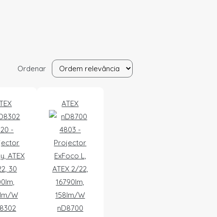
Ordenar
TEX
ATEX
8302
nD8700