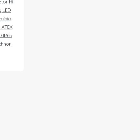
etor Hi-
y LED
mínio
 ATEX
 IP65
chnor