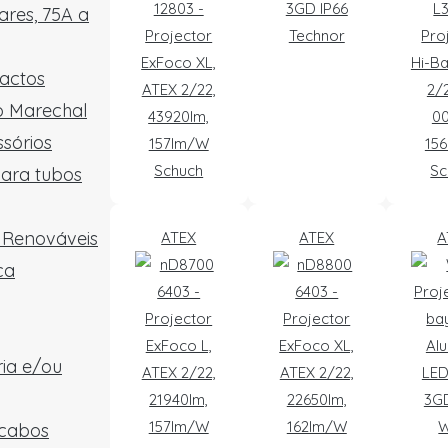
12803 -
3GD IP66
L3
res, 75A a
Projector
Technor
Pro
ExFoco XL,
Hi-Ba
tactos
ATEX 2/22,
2/2
ão Marechal
43920lm,
00
sórios
157lm/W
15
Schuch
Sc
para tubos
e Renováveis
ATEX
ATEX
A
ca
ria e/ou
 cabos