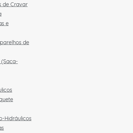
 de Cravar
a
as e
aparelhos de
 (Saca-
licos
quete
-Hidráulicos
as