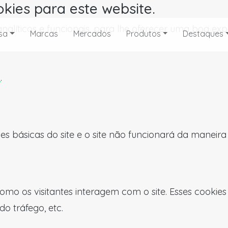
okies para este website.
, analíticos e funcionais, para lhe oferecer uma boa 
sa
Marcas
Mercados
Produtos
Destaques
s
.
es básicas do site e o site não funcionará da maneir
omo os visitantes interagem com o site. Esses cookie
do tráfego, etc.