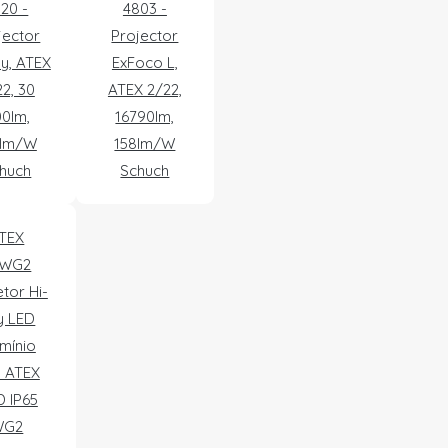
20 -
4803 -
jector
Projector
y, ATEX
ExFoco L,
2, 30
ATEX 2/22,
0lm,
16790lm,
6lm/W
158lm/W
huch
Schuch
TEX
WG2