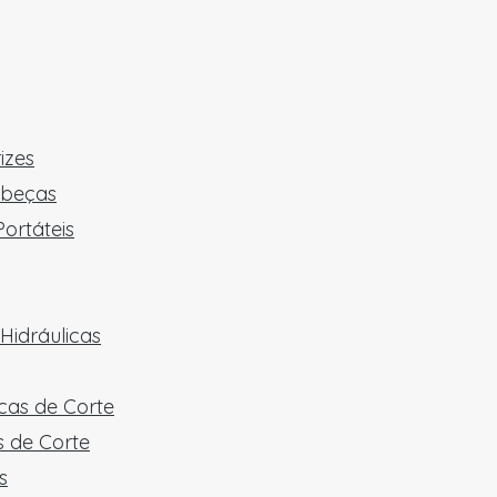
izes
abeças
ortáteis
Hidráulicas
cas de Corte
 de Corte
s