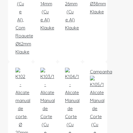
(Cu
14mm
26mm
Ø38mm
e
(Cu
(Cu
Klauke
Al),
e Al)
e Al)
Com
Klauke
Klauke
Roquete,
Ø62mm
Klauke
Campanha