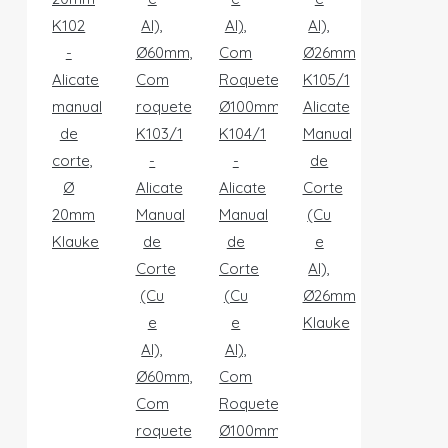
K102
-
Alicate
K105/1
manual
Alicate
de
K103/1
K104/1
Manual
corte,
-
-
de
Ø
Alicate
Alicate
Corte
20mm
Manual
Manual
(Cu
Klauke
de
de
e
Corte
Corte
Al),
(Cu
(Cu
Ø26mm
e
e
Klauke
Al),
Al),
Ø60mm,
Com
Com
Roquete,
roquete
Ø100mm