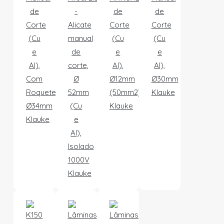
de
-
de
de
Corte
Alicate
Corte
Corte
(Cu
manual
(Cu
(Cu
e
de
e
e
Al),
corte,
Al),
Al),
Com
Ø
Ø12mm
Ø30mm
Roquete,
52mm
(50mm2)
Klauke
Ø34mm
(Cu
Klauke
Klauke
e
Al),
Isolado
1000V
Klauke