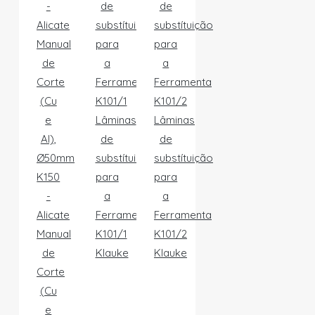
Lâminas
Lâminas
de
de
substítuição
substítuição
K150
para
para
-
a
a
Alicate
Ferramenta
Ferramenta
Manual
K101/1
K101/2
de
Klauke
Klauke
Corte
(Cu
e