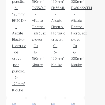
EK35/4CFM
EK35/4ML
EK60/22CFM
-
-
-
EK30IDML
Alicate
Alicate
Alicate
-
Electro-
Electro-
Electro-
Alicate
Hidráulico
Hidráulico
Hidráulico
Electro-
cravar,
cravar,
cravar,
Hidráulico
Cu
Cu
Cu
de
6-
6-
6-
cravar
150mm²
150mm²
300mm²
por
Klauke
Klauke
Klauke
punção,
6-
120mm²
Klauke