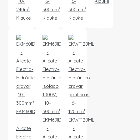
10-
6-
6-
Klauke
240m²
300mm²
300mm²
Klauke
Klauke
Klauke
EKM60IDCFM
-
EKM60IDISM
EKWF120ML
Alicate
-
-
Electro-
Alicate
Alicate