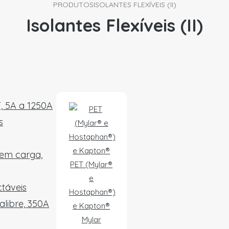
PRODUTOS
ISOLANTES FLEXÍVEIS (II)
Isolantes Flexíveis (II)
T, 5A a 1250A
s
 em carga,
PET (Mylar®
e
táveis
Hostaphan®)
alibre, 350A
e Kapton®
Mylar