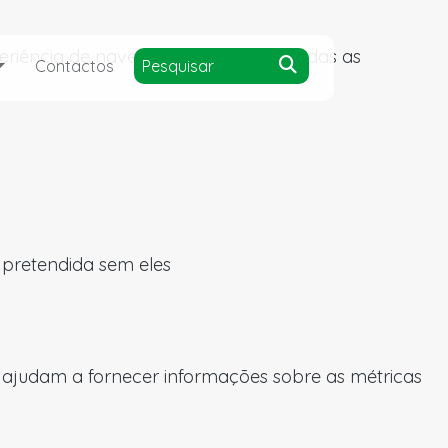
experiência de navegação e acesso a todas as
Contactos
a pretendida sem eles
s ajudam a fornecer informações sobre as métricas