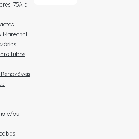
res, 75A a
tactos
ão Marechal
sórios
para tubos
e Renováveis
ca
ria e/ou
 cabos