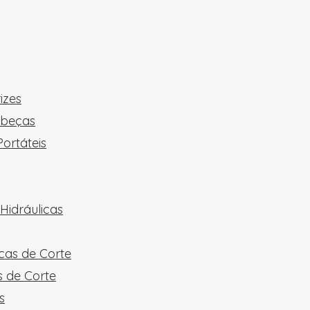
izes
abeças
ortáteis
Hidráulicas
cas de Corte
 de Corte
s