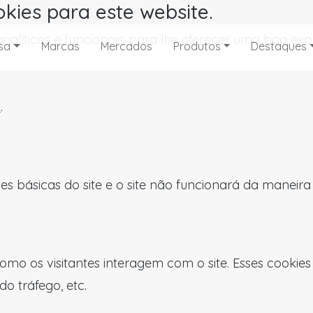
okies para este website.
, analíticos e funcionais, para lhe oferecer uma boa 
sa
Marcas
Mercados
Produtos
Destaques
s
.
es básicas do site e o site não funcionará da maneir
omo os visitantes interagem com o site. Esses cookie
do tráfego, etc.