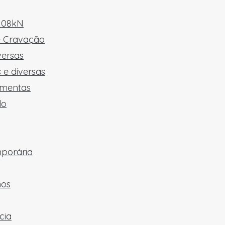
 108kN
e Cravação
versas
 e diversas
amentas
do
mporária
hos
cia