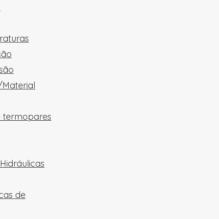
x
raturas
são
são
/Material
e termopares
Hidráulicas
cas de