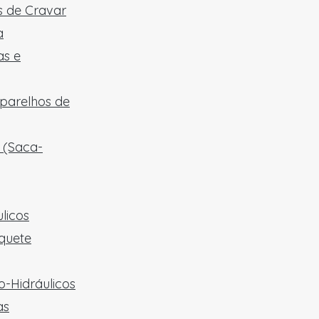
 de Cravar
a
as e
aparelhos de
 (Saca-
licos
quete
-Hidráulicos
as