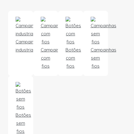
Campainhas
industriais
Campainhas
Botões
Campainhas
com
com
sem
fios
fios
fios
Botões
sem
fios