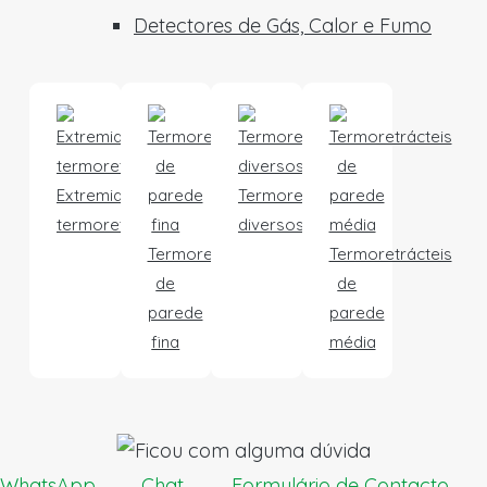
Detectores de Gás, Calor e Fumo
Extremidades
Termoretrácteis
termoretrácteis
diversos
Termoretrácteis
Termoretrácteis
de
de
parede
parede
fina
média
WhatsApp
Chat
Formulário de Contacto